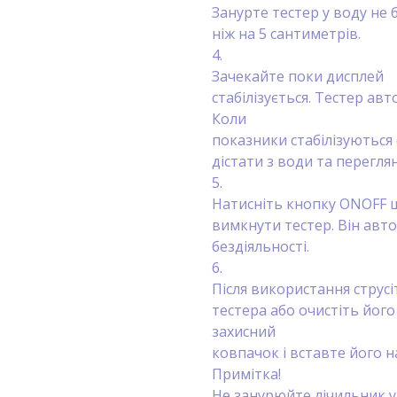
Занурте тестер у воду не 
ніж на 5 сантиметрів.
4.
Зачекайте поки дисплей
стабілізується. Тестер а
Коли
показники стабілізуються 
дістати з води та перегля
5.
Натисніть кнопку ONOFF 
вимкнути тестер. Він авт
бездіяльності.
6.
Після використання струсі
тестера або очистіть йог
захисний
ковпачок і вставте його н
Примітка!
Не занурюйте лічильник у