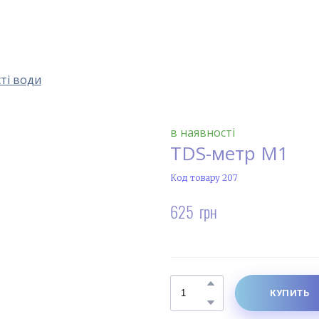
сті води
в наявності
TDS-метр M1
Код товару 207
625  грн
КУПИТЬ