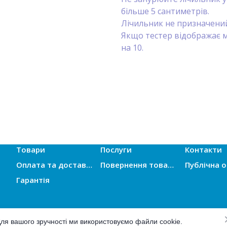
більше 5 сантиметрів.
Лічильник не призначений
Якщо тестер відображає 
на 10.
Товари
Послуги
Контакти
Оплата та доставка
Повернення товарів
Гарантія
ля вашого зручності ми використовуємо файли cookie.