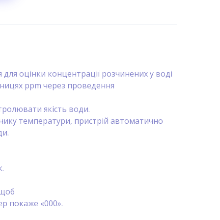
 для оцінки концентрації розчинених у воді
иницях ppm через проведення
тролювати якість води.
чику температури, пристрій автоматично
ди.
.
 щоб
ер покаже «000».