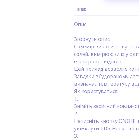
ОПИС
Опис
Згорнути опис
Солемір використовується
солей, вимірюючи їх у од
електропровідності.
Цей прилад дозволяє кон
Завдяки вбудованому дат
визначає температуру во
Як користуватися:
1.
Зніміть захисний ковпачок
2.
Натисніть кнопку ONOFF,
увімкнути TDS-метр. Тест
3.