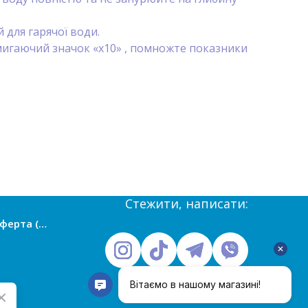
 для гарячої води.
мигаючий значок «х10» , помножте показники
Стежити, написати:
Публічна оферта (умови угоди)