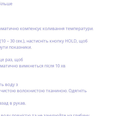
більше
втоматично компенсує коливання температури.
(10 – 30 сек.), настисніть кнопку HOLD, щоб
нути показники.
ще раз, щоб
оматично вимкнеться після 10 хв
ть воду з
о чистою волокнистою тканиною. Одягніть
азад в рукав.
 воду повністю та не занурюйте на глибину