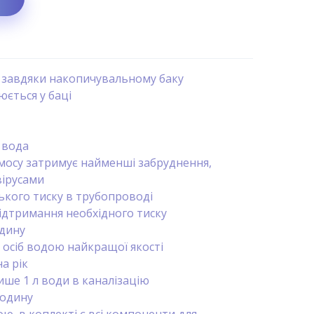
л завдяки накопичувальному баку
ється у баці
 вода
мосу затримує найменші забруднення,
вірусами
ького тиску в трубопроводі
підтримання необхідного тиску
одину
 осіб водою найкращої якості
на рік
ише 1 л води в каналізацію
годину