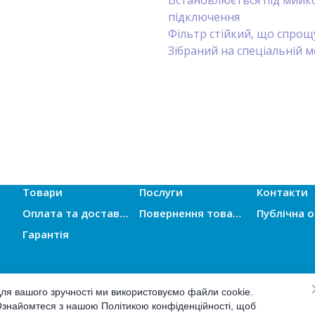
Встановлюється під мийко
підключення
Фільтр стійкий, що спрощ
Зібраний на спеціальній м
Товари
Послуги
Контакти
Оплата та доставка
Повернення товарів
Гарантія
ля вашого зручності ми використовуємо файли cookie.
знайомтеся з нашою Політикою конфіденційності, щоб