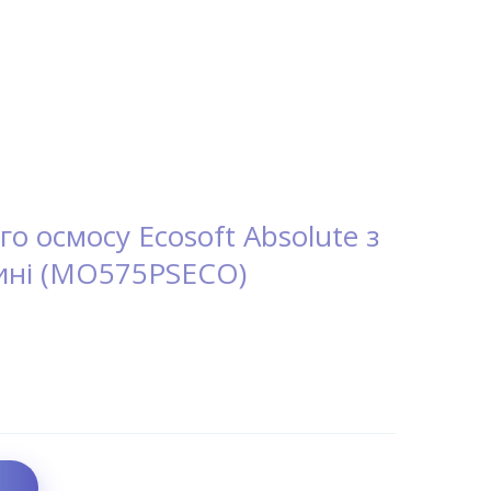
о осмосу Ecosoft Absolute з
ині (MO575PSECO)