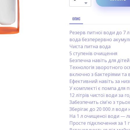
ОПИС
Резерв питної води до 7 
вода безперервно акумулю
Чиста питна вода
5 ступенів очищення
Безпечна навіть для дітей
Технологія зворотного ос
включно з бактеріями та 
Ефективний навіть за низ
У комплекті є помпа для 
12 літрів чистої води за г
Забезпечить сім'ю з трьох
Зберігає до 20 000 л води 
На 1 л очищеної води — л
Просте підключення за 1 