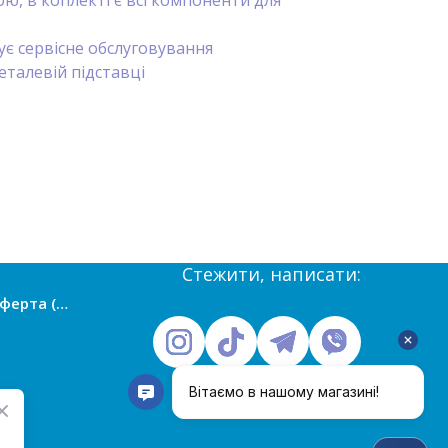
ю, в коплекті є всі компоненти для
ує сервісне обслуговування
еталевій підставці
Стежити, написати:
Публічна оферта (умови угоди)