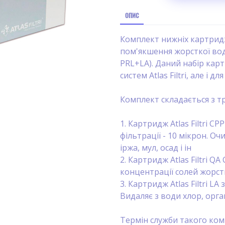
ОПИС
Комплект нижніх картридж
пом'якшення жорсткої вод
PRL+LA). Даний набір кар
систем Atlas Filtri, але і 
Комплект складається з т
1. Картридж Atlas Filtri CP
фільтрації - 10 мікрон. Оч
іржа, мул, осад і ін
2. Картридж Atlas Filtri Q
концентрації солей жорстк
3. Картридж Atlas Filtri L
Видаляє з води хлор, орга
Термін служби такого комп