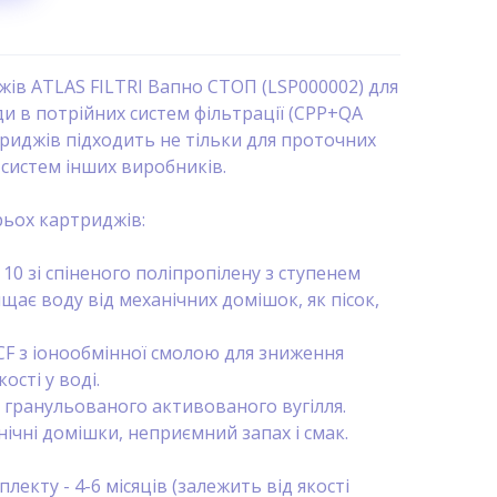
ів ATLAS FILTRI Вапно СТОП (LSP000002) для
и в потрійних систем фільтрації (CPP+QA
триджів підходить не тільки для проточних
для систем інших виробників.
рьох картриджів:
P 10 зі спіненого поліпропілену з ступенем
ищає воду від механічних домішок, як пісок,
A CF з іонообмінної смолою для зниження
ості у воді.
A з гранульованого активованого вугілля.
нічні домішки, неприємний запах і смак.
лекту - 4-6 місяців (залежить від якості