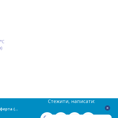
 °С
я)
Стежити, написати:
Публічна оферта (умови угоди)