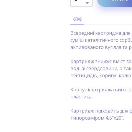
ОПИС
Всередині картриджа для в
суміш каталітичного сорб
активованого вугілля та 
Картридж знижує вміст зал
воді зі свердловини, а т
пестицидів, коригує колір
Корпус картриджа вигото
пластика.
Картридж підходить для ф
типорозміром 4,5"х20".