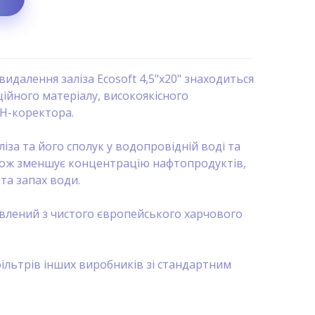
идалення заліза Ecosoft 4,5"х20" знаходиться
ційного матеріалу, високоякісного
рН-коректора.
іза та його сполук у водопровідній воді та
акож зменшує концентрацію нафтопродуктів,
 та запах води.
влений з чистого європейського харчового
ільтрів інших виробників зі стандартним