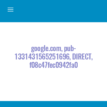
Про нас
Товари
google.com, pub-
Послуги
1331431565251696, DIRECT,
Контакти
f08c47fec0942fa0
Акції
Аналіз води